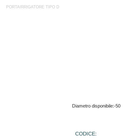
PORTAIRRIGATORE TIPO D
Portairrigatore Tipo D
Guarnizione di ricambio
Diametro disponibile:-50
CODICE: