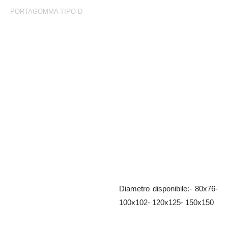
PORTAGOMMA TIPO D
Portagomma Tipo D
Femmina a portagomma zincata
per manichetta layflat
Diametro disponibile:- 80x76-
100x102- 120x125- 150x150