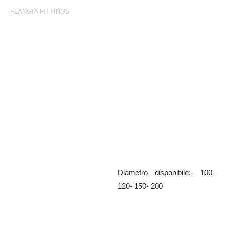
FLANGIA FITTINGS
Flangia Fittings
*Flangia quadra grezza
Diametro disponibile:- 100-
120- 150- 200