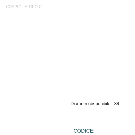
COPPIGLIA TIPO C
Coppiglia Tipo C
Copiglia zincata a freddo
Diametro disponibile:- 89
CODICE: