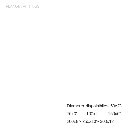
FLANGIA FITTINGS
Flangia Fittings
Portagomma tipo B con flangia
*ANSI 150 lb zincato
Diametro dispoinibile:- 50x2”-
76x3”- 100x4”- 150x6"-
200x8”- 250x10”- 300x12”