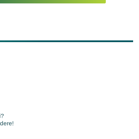
i?
ndere!