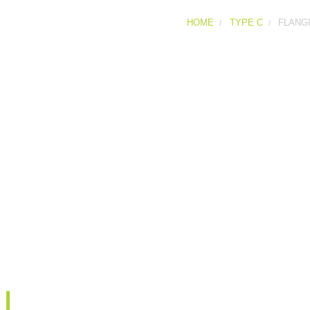
HOME
TYPE C
FLANGI
Flangia Tipo C
Curva a 90° zincata con 
flangia *EN 1092-1