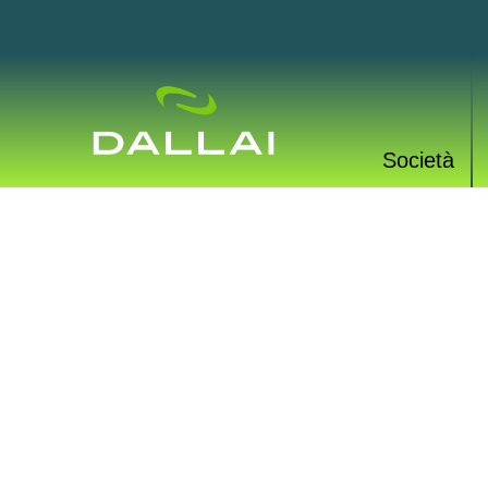
Società
PROD
Una vasta gamma di p