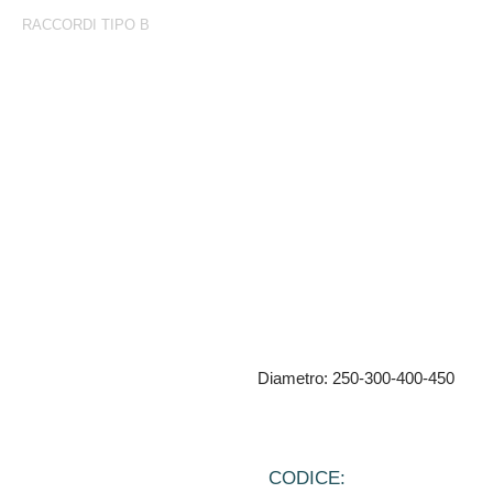
RACCORDI TIPO B
Raccordi Tipo B
Maniglia zincata
Diametro: 250-300-400-450
CODICE: