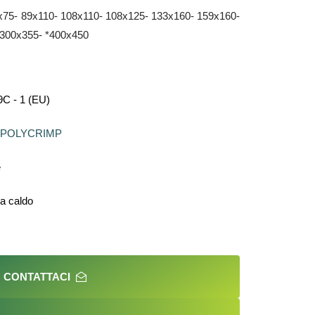
76x75- 89x110- 108x110- 108x125- 133x160- 159x160-
*300x355- *400x450
9C - 1 (EU)
POLYCRIMP
e
 a caldo
CONTATTACI