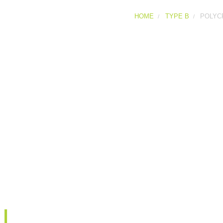
HOME
TYPE B
POLYC
POLYCRIMP Tipo B
Maschio con portagomm
con bilanciere