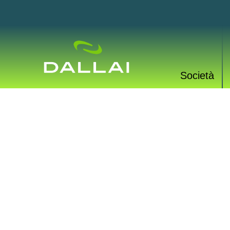
Società
PROD
Una vasta gamma di p