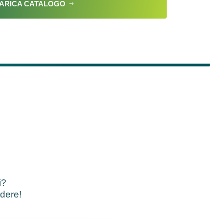
ARICA CATALOGO
i?
ndere!