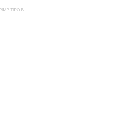
RIMP TIPO B
a POLYCRIMP e tubo HDPE