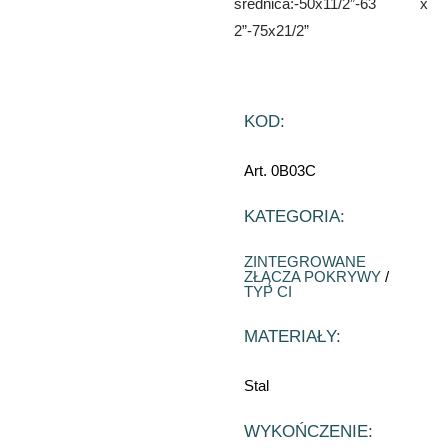
średnica:-50x11/2”-63 x
2”-75x21/2”
KOD:
Art. 0B03C
KATEGORIA:
ZINTEGROWANE
ZŁĄCZA POKRYWY
/
TYP CI
MATERIAŁY:
Stal
WYKOŃCZENIE: