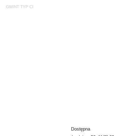
GWINT TYP CI
Gwint Typ Ci
Złączka CI z ocynkowanym
króćcem gwintowanym
„GAZOWYM” i pokrywą
gwintowaną
Dostępna