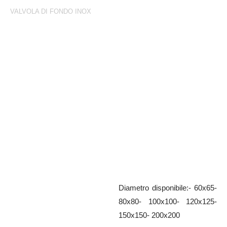
VALVOLA DI FONDO INOX
Valvola di fondo Inox
Valvola di fondo con flangia *EN
1092-1
Diametro disponibile:- 60x65-
80x80- 100x100- 120x125-
150x150- 200x200