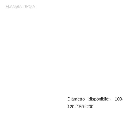
FLANGIA TIPO A
Flangia Tipo A
*Flangia quadra a tappo zincata
Diametro disponibile:- 100-
120- 150- 200