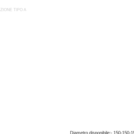
ZIONE TIPO A
 maschio in uscita zincata
Diametro disponibile:- 150-150-