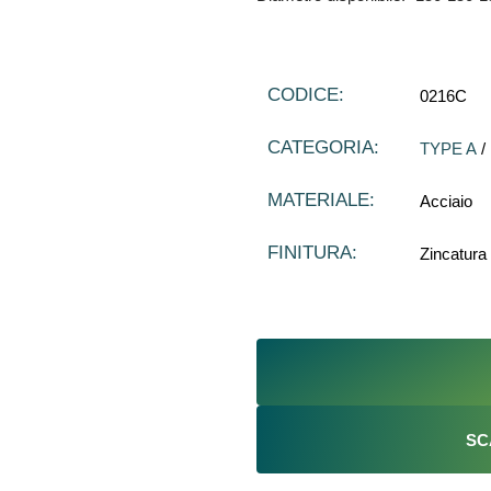
CODICE:
0216C
CATEGORIA:
TYPE A
/
MATERIALE:
Acciaio
FINITURA:
Zincatura
SC