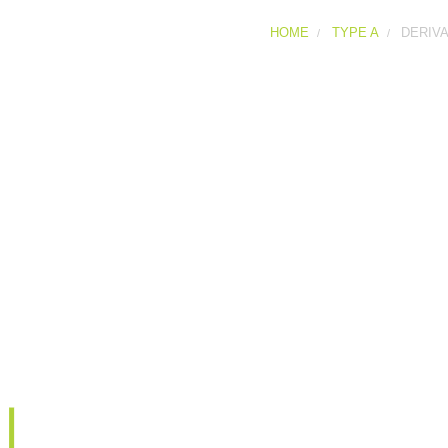
HOME
TYPE A
DERIVA
Derivazione Tipo A
Derivazione sferica a T con