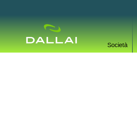
Società
PROD
Una vasta gamma di p