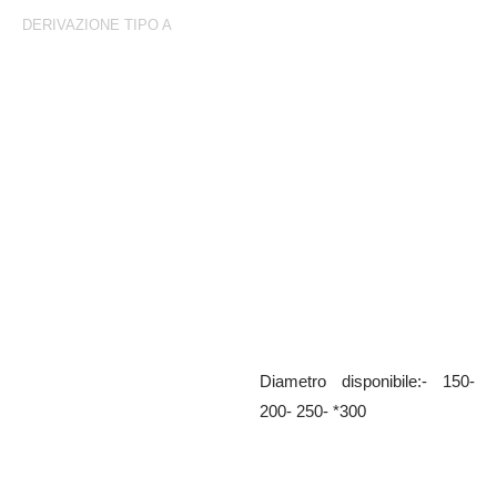
DERIVAZIONE TIPO A
Derivazione Tipo A
Biforcazione sferica a T zincata
Diametro disponibile:- 150-
200- 250- *300