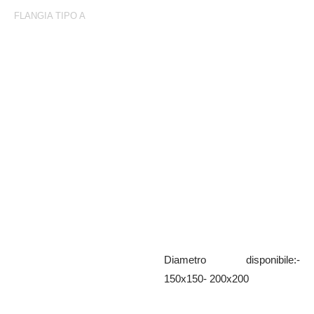
FLANGIA TIPO A
Flangia Tipo A
Maschio con *flangia quadra
zincato
Diametro disponibile:-
150x150- 200x200