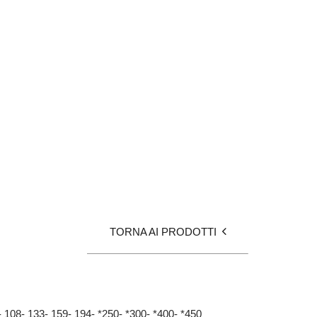
TORNA AI PRODOTTI
- 108- 133- 159- 194- *250- *300- *400- *450