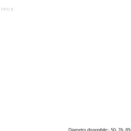
 TIPO B
re zincato
Diametro disponibile:- 50- 76- 89