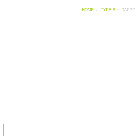
HOME
TYPE B
TAPPO
Tappo Tipo B
Tappo maschio con bilancie