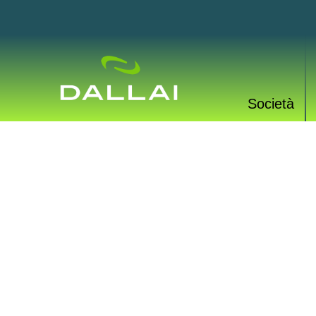
Società
PROD
Una vasta gamma di p