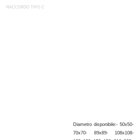
RACCORDO TIPO C
Raccordo Tipo C
Femmina grezza con tubo a
saldare con guarnizione e
bilanciere montato
Diametro disponibile:- 50x50-
70x70- 89x89- 108x108-