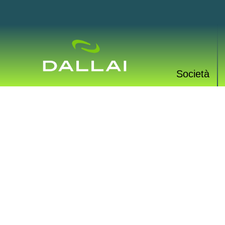
Società
PROD
Una vasta gamma di p