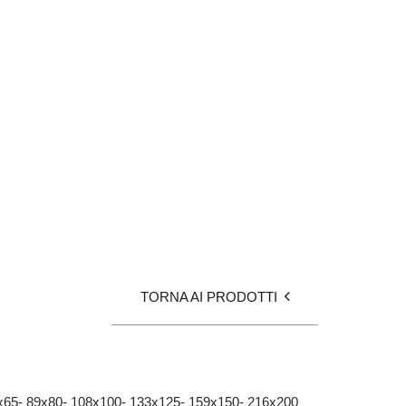
TORNA AI PRODOTTI
70x65- 89x80- 108x100- 133x125- 159x150- 216x200