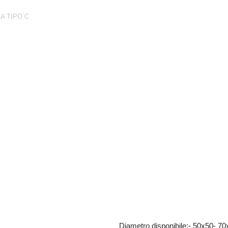
A TIPO C
92-1 zincato
Diametro disponibile:- 50x50- 