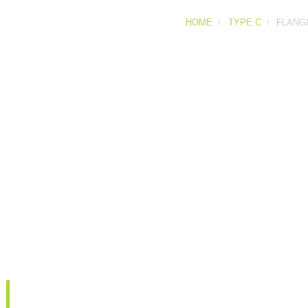
HOME
TYPE C
FLANGI
Flangia Tipo C
Maschio con flangia *EN 10