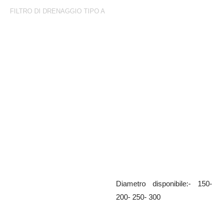
FILTRO DI DRENAGGIO TIPO A
Filtro di drenaggio Tipo A
Filtro di drenaggio asolato con
portagomma zincato
Diametro disponibile:- 150-
200- 250- 300