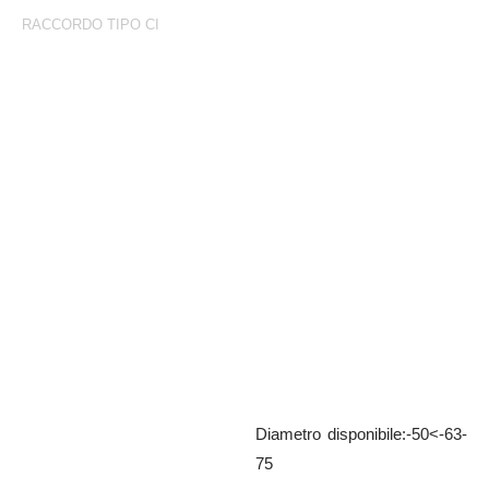
RACCORDO TIPO CI
Raccordo Tipo Ci
Raccordo CI zincato con
manicotto 3/4” e piede
d’appoggio
Diametro disponibile:-50<-63-
75