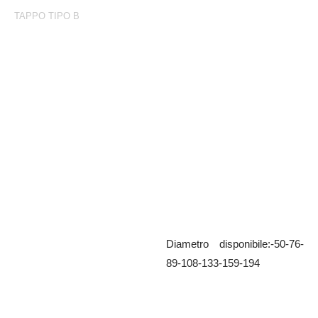
TAPPO TIPO B
Tappo Tipo B
Tappo femmina
Diametro disponibile:-50-76-
89-108-133-159-194