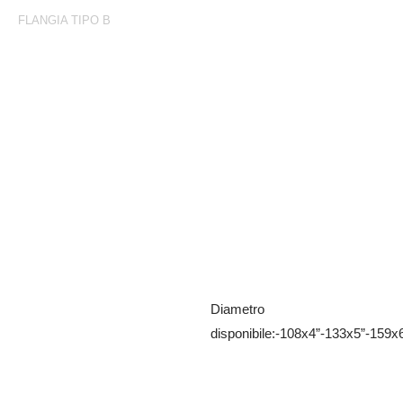
FLANGIA TIPO B
Flangia Tipo B
Femmina con flangia ANSI 150 lb
Diametro
disponibile:-108x4”-133x5”-159x