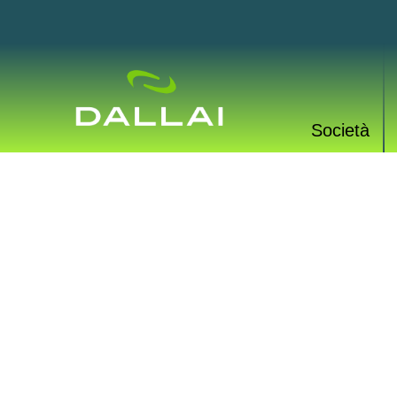
Società
PROD
Una vasta gamma di p