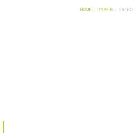
HOME
TYPE B
FILTRO
Filtro di drenaggio Tip
Filtro per drenaggio con fe