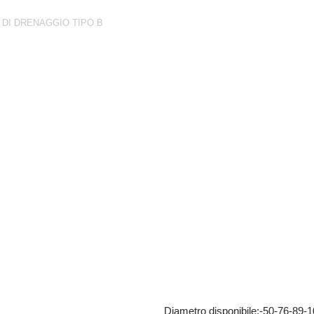
 DI DRENAGGIO TIPO B
o B
mmina tipo B zincato
Diametro disponibile:-50-76-89-