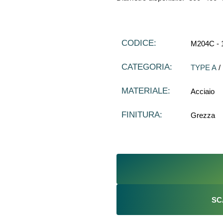
CODICE:
M204C - 
CATEGORIA:
TYPE A
/
MATERIALE:
Acciaio
FINITURA:
Grezza
SC