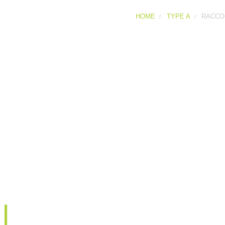
HOME
TYPE A
RACCO
Raccordo Tipo A
Maniglia