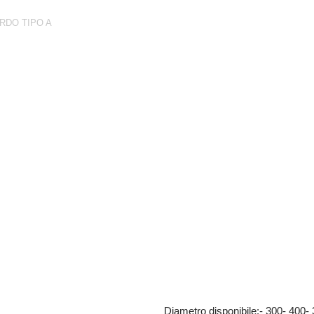
RDO TIPO A
Diametro disponibile:- 300- 400-