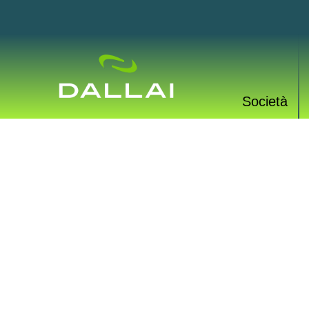
Società
PROD
Una vasta gamma di p