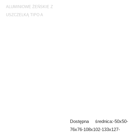
ALUMINIOWE ŻEŃSKIE Z
USZCZELKĄ TIPO A
Aluminiowe żeńskie z
uszczelką Tipo A
Aluminiowe żeńskie z uszczelką
Dostępna średnica:-50x50-
76x76-108x102-133x127-