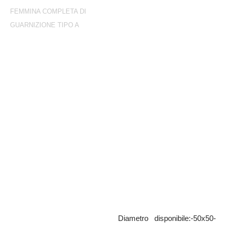
FEMMINA COMPLETA DI
GUARNIZIONE TIPO A
Femmina completa di
guarnizione Tipo A
Femmina in alluminio completa di
guarnizione
Diametro disponibile:-50x50-